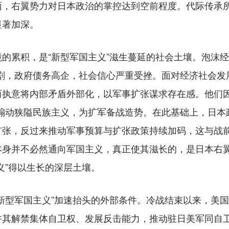
面，右翼势力对日本政治的掌控达到空前程度。代际传承
显著加深。
累积，是“新型军国主义”滋生蔓延的社会土壤。泡沫经
加剧，政府债务高企，社会信心严重受挫。面对经济社会发
执意将内部矛盾外部化，以军事扩张谋求存在感。他们因
”、煽动狭隘民族主义，为扩军备战造势。在此基础上，日
张，反过来推动军事预算与扩张政策持续加码，这与战前
本身并不必然通向军国主义，真正使其滋长的，是日本右
义”得以生长的深层土壤。
型军国主义”加速抬头的外部条件。冷战结束以来，美国
许其解禁集体自卫权、发展反击能力，推动驻日美军同自