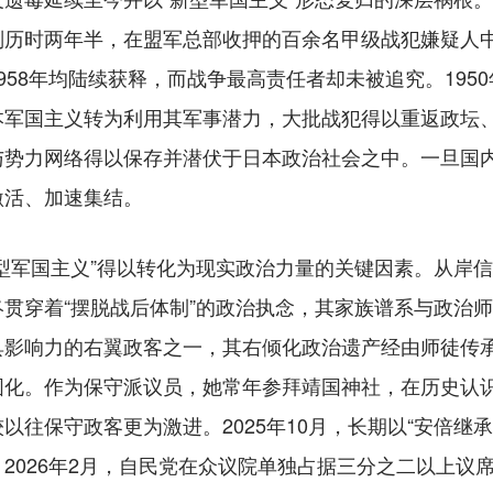
历时两年半，在盟军总部收押的百余名甲级战犯嫌疑人中
958年均陆续获释，而战争最高责任者却未被追究。195
本军国主义转为利用其军事潜力，大批战犯得以重返政坛
与势力网络得以保存并潜伏于日本政治社会之中。一旦国
激活、加速集结。
军国主义”得以转化为现实政治力量的关键因素。从岸信
贯穿着“摆脱战后体制”的政治执念，其家族谱系与政治
具影响力的右翼政客之一，其右倾化政治遗产经由师徒传
固化。作为保守派议员，她常年参拜靖国神社，在历史认
以往保守政客更为激进。2025年10月，长期以“安倍继
2026年2月，自民党在众议院单独占据三分之二以上议