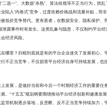
二选一”、大数据“杀熟”、算法歧视等不正当行为，扰乱
业陷入“内卷式”竞争，过度依赖价格战和流量补贴，而
级被低价竞争替代。更有甚者，在数据安全、隐私保护、劳
数据泄露事件时有发生。这类乱象与隐患，不仅制约平台经
社会经济风险。
哪里？归根到底就是有的平台企业迷失了发展初心。平
进行不正当竞争，不仅损害平台经济自身可持续发展，也
发展，是做好当前和今后一个时期经济工作的重要任务。
展。“十五五”规划纲要围绕推动平台经济创新和健康发
化监管机制逐步落地，反垄断、反不正当竞争持续加力，