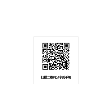
扫描二维码分享到手机