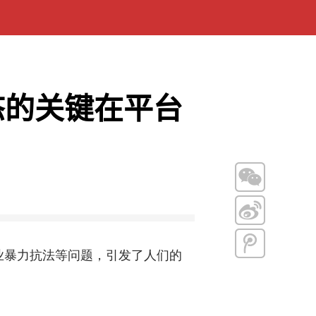
态的关键在平台
业暴力抗法等问题，引发了人们的