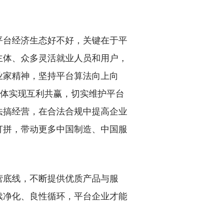
台经济生态好不好，关键在于平
主体、众多灵活就业人员和用户，
业家精神，坚持平台算法向上向
主体实现互利共赢，切实维护平台
法搞经营，在合法合规中提高企业
打拼，带动更多中国制造、中国服
底线，不断提供优质产品与服
续净化、良性循环，平台企业才能