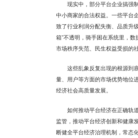
现实中，部分平台企业搞强制“
中小商家的合法权益。一些平台企
致了行业利润分配失衡、品质升
箱”不透明，骑手困在系统里，
市场秩序失范、民生权益受损的
这些乱象反复出现的根源到底在
量、用户等方面的市场优势地位
经济社会高质量发展。
如何推动平台经济在正确轨道上
监管，推动平台经济创新和健康发
断健全平台经济治理机制，常态