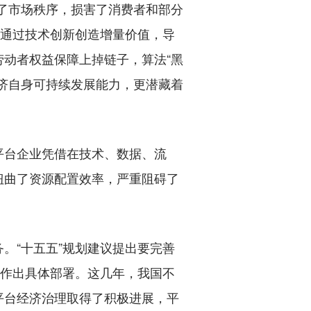
了市场秩序，损害了消费者和部分
非通过技术创新创造增量价值，导
动者权益保障上掉链子，算法“黑
济自身可持续发展能力，更潜藏着
台企业凭借在技术、数据、流
扭曲了资源配置效率，严重阻碍了
“十五五”规划建议提出要完善
展作出具体部署。这几年，我国不
平台经济治理取得了积极进展，平