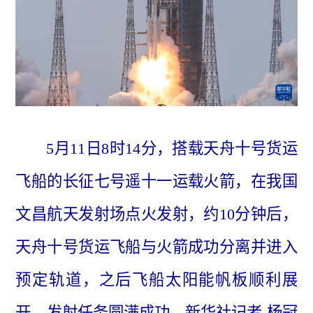
5月11日8时14分，搭载天舟十号货运
飞船的长征七号遥十一运载火箭，在我国
文昌航天发射场点火发射，约10分钟后，
天舟十号货运飞船与火箭成功分离并进入
预定轨道，之后飞船太阳能帆板顺利展
开，发射任务圆满成功。新华社记者 杨冠