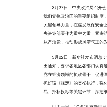
3月27日，中央政治局召开会
我们党执政治国的重要组织制度
关键领导力量，在谋发展保安全
央决策部署作为重中之重，紧密
从严治党，推动形成风清气正的
3月22日，新华社发布消息：
出通知，要求各地区各部门认真
党在经济领域的执政骨干，促进
抓好该《规定》的贯彻执行，强
易、招标投标等关键环节，深挖
过去一周，“打虎”又有新进展