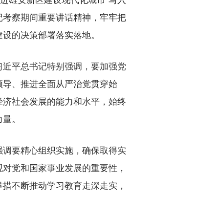
记考察期间重要讲话精神，牢牢把
建设的决策部署落实落地。
近平总书记特别强调，要加强党
领导、推进全面从严治党贯穿始
经济社会发展的能力和水平，始终
力量。
调要精心组织实施，确保取得实
观对党和国家事业发展的重要性，
举措不断推动学习教育走深走实，