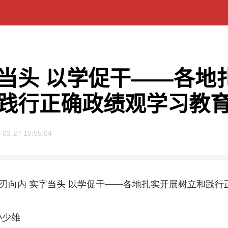
字当头 以学促干——各地
践行正确政绩观学习教
-03-27 10:55:04
刃向内 实字当头 以学促干——各地扎实开展树立和践行
少雄