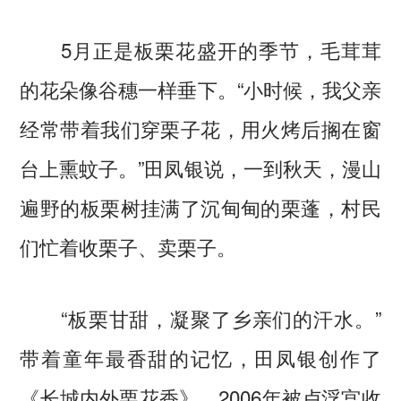
5月正是板栗花盛开的季节，毛茸茸
的花朵像谷穗一样垂下。“小时候，我父亲
经常带着我们穿栗子花，用火烤后搁在窗
台上熏蚊子。”田凤银说，一到秋天，漫山
遍野的板栗树挂满了沉甸甸的栗蓬，村民
们忙着收栗子、卖栗子。
“板栗甘甜，凝聚了乡亲们的汗水。”
带着童年最香甜的记忆，田凤银创作了
《长城内外栗花香》，2006年被卢浮宫收